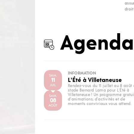
assu
droit
Agenda
INFORMATION
SAM.
11
L’Été à Villetaneuse
JUIL.
Rendez-vous du 11 juillet au 8 août
stade Bernard Lama pour L’Été à
Villetaneuse ! Un programme gratui
SAM.
08
d’animations, d’activités et de
moments conviviaux vous attend.
AOÛT