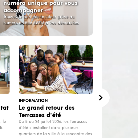
numéro unique pour vous
accompagner
Trouvez le bon interlocuteur grâce au
numéro unique dédié à vos démarches
INFORMATION
tat
Le grand retour des
Terrasses d’été
, le
Du 8 au 24 juillet 2026, les Terrasses
i.
d’été s’installent dans plusieurs
quartiers de la ville à la rencontre des