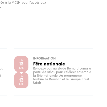
rée à la MCEN pour l'accès aux
s.
INFORMATION
LUN.
13
Fête nationale
JUIL.
 au
Rendez-vous au stade Bernard Lama à
partir de 18h30 pour célébrer ensemble
t
la fête nationale. Au programme :
LUN.
13
fanfare Le Bouillon et le Groupe Chief
Udoh.
JUIL.