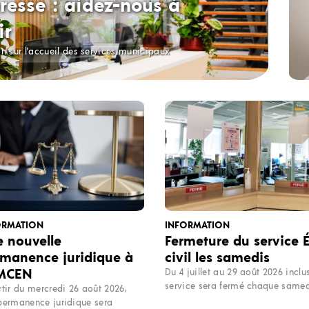
resse : aidez-nous à
ir
on sur l'accueil des services municipaux
ORMATION
INFORMATION
 nouvelle
Fermeture du service É
manence juridique à
civil les samedis
 MCEN
Du 4 juillet au 29 août 2026 inclus
service sera fermé chaque samed
rtir du mercredi 26 août 2026,
permanence juridique sera