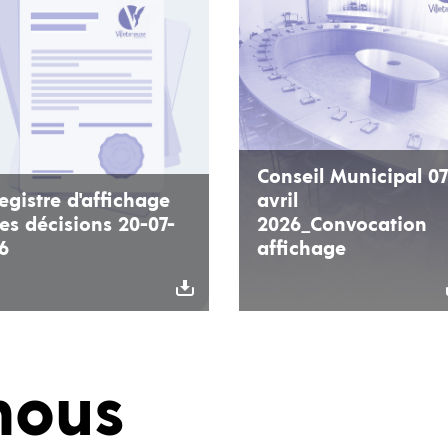
Conseil Municipal 07
egistre d'affichage
avril
es décisions 20-07-
2026_Convocation
6
affichage
nous