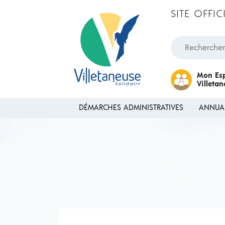
Passer au contenu
SITE OFFI
Rechercher une
Mon Es
Villeta
DÉMARCHES ADMINISTRATIVES
ANNUA