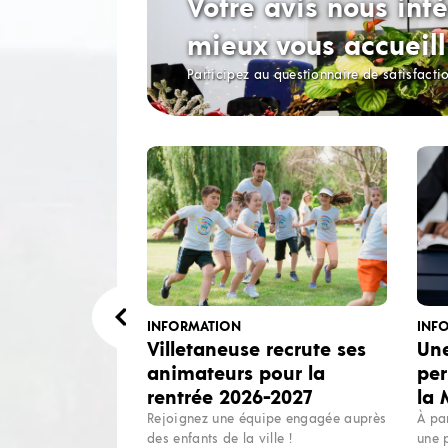
Votre avis nous inté
mieux vous accueill
Participez au questionnaire de satisfacti
INFORMATION
INF
Villetaneuse recrute ses
Une
animateurs pour la
per
rentrée 2026-2027
la
Rejoignez une équipe engagée auprès
À pa
des enfants de la ville !
une 