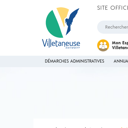
Passer au contenu
SITE OFFI
Rechercher une
Mon Es
Villeta
DÉMARCHES ADMINISTRATIVES
ANNUA