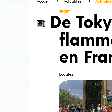
Accueil
Actualités
Actualité
SPORT
De Toky
flamm
en Fra
Ecoutez