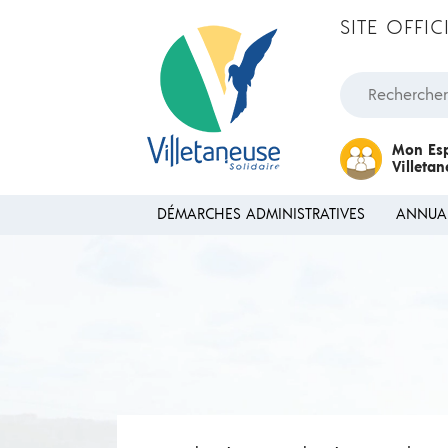
Passer au contenu
SITE OFFI
Rechercher une
Mon Es
Villeta
DÉMARCHES ADMINISTRATIVES
ANNUA