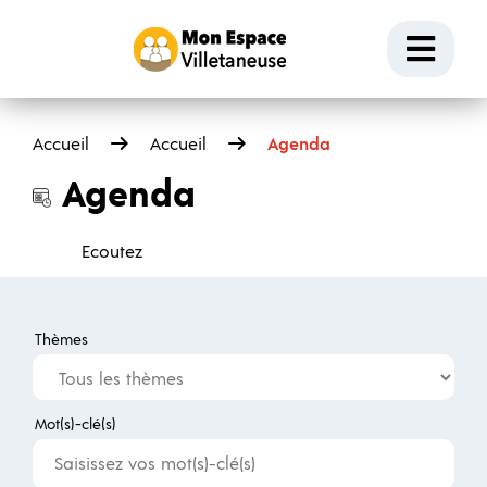
Passer au contenu
Ouvr
Accueil
Accueil
Agenda
Agenda
Ecoutez
Thèmes
Mot(s)-clé(s)