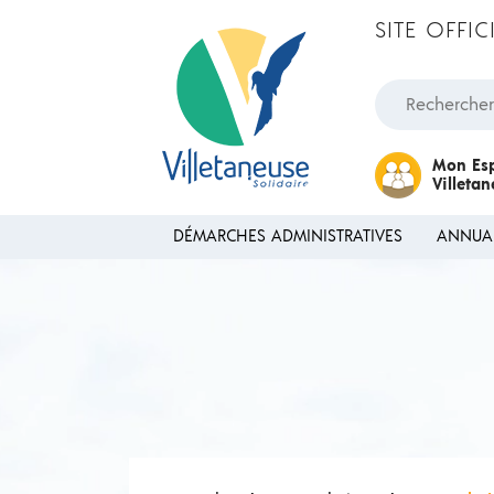
Passer au contenu
SITE OFFI
Rechercher une
Mon Es
Villeta
DÉMARCHES ADMINISTRATIVES
ANNUA