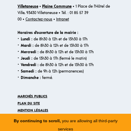
Villetaneuse
•
Plaine Commune
• 1 Place de l'Hôtel de
Ville, 93430 Villetaneuse • Tél. : 01 85 57 39
00 •
Contactez-nous
•
Intranet
Horaires d'ouverture de la mairie :
·
Lundi :
de 8h30 à 12h et de 13h30 à 17h
·
Mardi :
de 8h30 à 12h et de 13h30 à 17h
·
Mercredi :
de 8h30 à 12h et de 13h30 à 17h
·
Jeudi :
de 13h30 à 17h (fermé le matin)
·
Vendredi :
de 8h30 à 12h et de 13h30 à 17h
·
Samedi :
de 9h à 12h (permanences)
·​
Dimanche :
fermé.
MARCHÉS PUBLICS
PLAN DU SITE
MENTION LÉGALES
ACCESSIBILITÉ
By continuing to scroll,
you are allowing all third-party
VILLETANEUSE RECRUTE
services