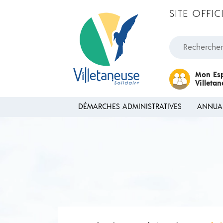
Passer au contenu
SITE OFFI
Rechercher une
Mon Es
Villeta
DÉMARCHES ADMINISTRATIVES
ANNUA