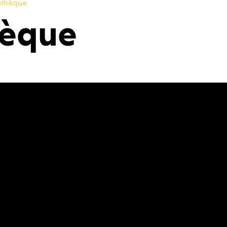
othèque
hèque