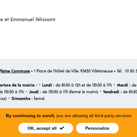
te et Emmanuel Félissaint.
Plaine Commune
• 1 Place de l'Hôtel de Ville, 93430 Villetaneuse • Tél. : 01 85
·
·
erture de la mairie :
Lundi :
de 8h30 à 12h et de 13h30 à 17h
Mardi :
de 
·
·
de 13h30 à 17h
Jeudi :
de 13h30 à 17h (fermé le matin)
Vendredi :
de 8h30
·​
ces)
Dimanche :
fermé.
By continuing to scroll,
you are allowing all third-party services
ICS
PLAN DU SITE
MENTION LÉGALES
ACCESSIBILITÉ
VILLETAN
OK, accept all
Personalize