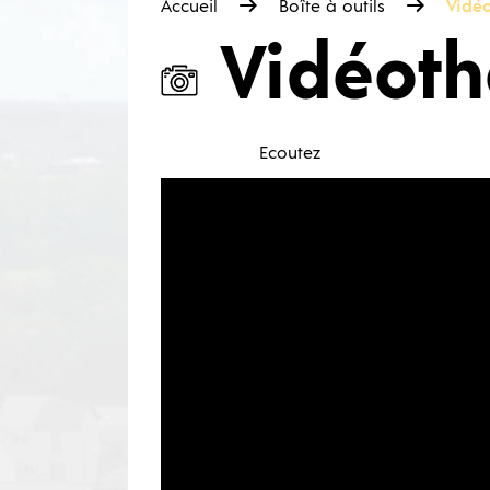
Accueil
Boîte à outils
Vidé
Vidéot
Ecoutez