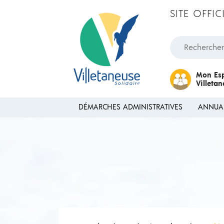
Passer au contenu
SITE OFFI
Rechercher une
Mon Es
Villeta
DÉMARCHES ADMINISTRATIVES
ANNUA