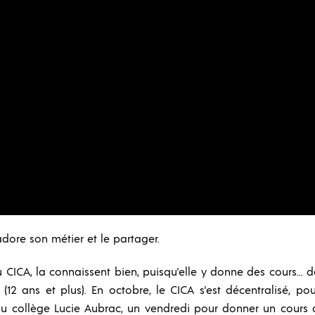
dore son métier et le partager.
 CICA, la connaissent bien, puisqu'elle y donne des cours... de 
s (12 ans et plus). En octobre, le CICA s'est décentralisé, po
t au collège Lucie Aubrac, un vendredi pour donner un cours d