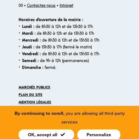
00 •
Contactez-nous
•
Intranet
Horaires d'ouverture de la mairie :
·
Lundi :
de 8h30 à 12h et de 13h30 à 17h
·
Mardi :
de 8h30 à 12h et de 13h30 à 17h
·
Mercredi :
de 8h30 à 12h et de 13h30 à 17h
·
Jeudi :
de 13h30 à 17h (fermé le matin)
·
Vendredi :
de 8h30 à 12h et de 13h30 à 17h
·
Samedi :
de 9h à 12h (permanences)
·​
Dimanche :
fermé.
MARCHÉS PUBLICS
PLAN DU SITE
MENTION LÉGALES
ACCESSIBILITÉ
By continuing to scroll,
you are allowing all third-party
VILLETANEUSE RECRUTE
services
MON ESPACE VILLETANEUSE
OK, accept all
Personalize