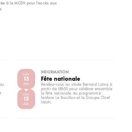
rée à la MCEN pour l'accès aux
s.
INFORMATION
LUN.
13
Fête nationale
JUIL.
 au
Rendez-vous au stade Bernard Lama à
partir de 18h30 pour célébrer ensemble
t
la fête nationale. Au programme :
LUN.
13
fanfare Le Bouillon et le Groupe Chief
Udoh.
JUIL.