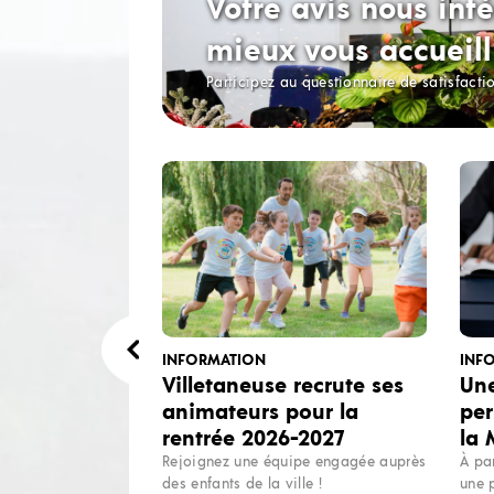
Votre avis nous inté
mieux vous accueill
Participez au questionnaire de satisfacti
INFORMATION
INF
Villetaneuse recrute ses
Une
animateurs pour la
per
rentrée 2026-2027
la
Rejoignez une équipe engagée auprès
À pa
des enfants de la ville !
une 