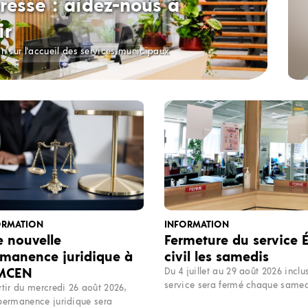
resse : aidez-nous à
ir
on sur l'accueil des services municipaux
ORMATION
INFORMATION
 nouvelle
Fermeture du service É
manence juridique à
civil les samedis
 MCEN
Du 4 juillet au 29 août 2026 inclus
service sera fermé chaque samed
rtir du mercredi 26 août 2026,
permanence juridique sera