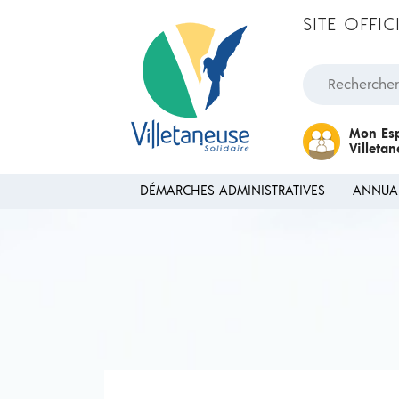
Passer au contenu
SITE OFFI
Rechercher une
Mon Es
Villeta
DÉMARCHES ADMINISTRATIVES
ANNUA