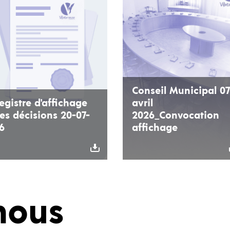
Conseil Municipal 07
egistre d'affichage
avril
es décisions 20-07-
2026_Convocation
6
affichage
nous