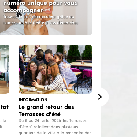
numéro unique pour vous
accompagner
Trouvez le bon interlocuteur grâce au
numéro unique dédié à vos démarches
INFORMATION
tat
Le grand retour des
Terrasses d’été
, le
Du 8 au 24 juillet 2026, les Terrasses
i.
d’été s’installent dans plusieurs
quartiers de la ville à la rencontre des