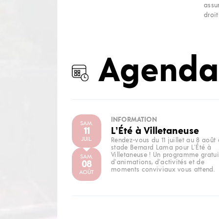
assu
droit
Agenda
INFORMATION
SAM.
11
L’Été à Villetaneuse
JUIL.
Rendez-vous du 11 juillet au 8 août
stade Bernard Lama pour L’Été à
Villetaneuse ! Un programme gratui
SAM.
08
d’animations, d’activités et de
moments conviviaux vous attend.
AOÛT