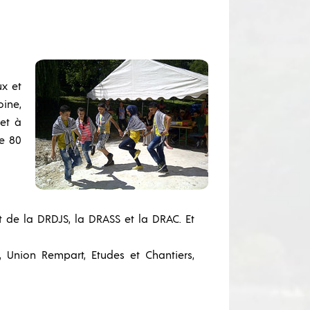
ux et
oine,
 et à
de 80
t de la DRDJS, la DRASS et la DRAC. Et
 Union Rempart, Etudes et Chantiers,