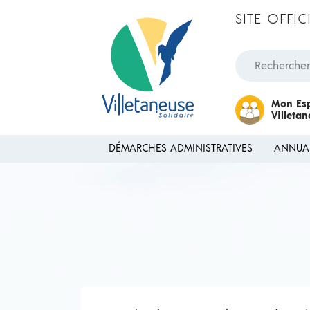
Passer au contenu
SITE OFFI
Rechercher une
Mon Es
Villeta
DÉMARCHES ADMINISTRATIVES
ANNUA