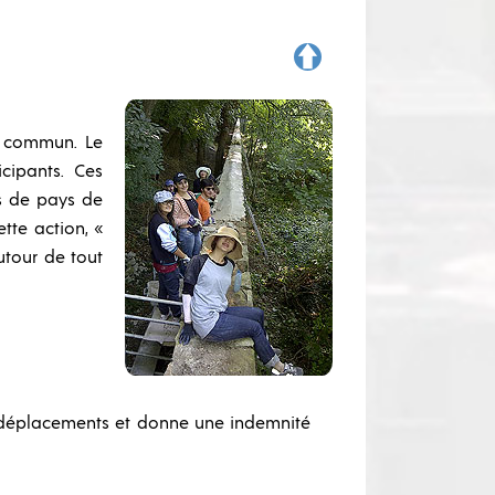
n commun. Le
cipants. Ces
es de pays de
tte action, «
utour de tout
 déplacements et donne une indemnité