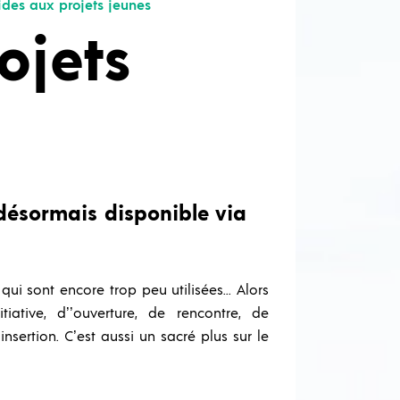
des aux projets jeunes
Ouvrir / Fermer le sousmenu
ojets
Ouvrir / Fermer le sousmenu
Ouvrir / Fermer le sousmenu
Ouvrir / Ferme
Ouvrir / Fermer le sousmenu
Ouvrir / Fermer le sousmenu
Ouvrir / Fermer le sousmenu
Ouvrir / Fermer le sousmenu
désormais disponible via
qui sont encore trop peu utilisées... Alors
ative, d’’ouverture, de rencontre, de
sertion. C’est aussi un sacré plus sur le