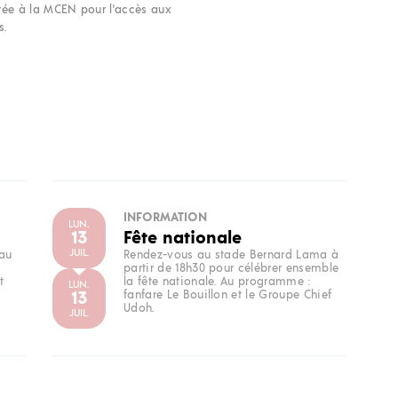
rée à la MCEN pour l'accès aux
s.
INFORMATION
LUN.
13
Fête nationale
JUIL.
 au
Rendez-vous au stade Bernard Lama à
partir de 18h30 pour célébrer ensemble
t
la fête nationale. Au programme :
LUN.
13
fanfare Le Bouillon et le Groupe Chief
Udoh.
JUIL.