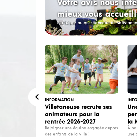
Votre avis nous inté
mieux vous accueill
Participez au questionnaire de satisfacti
INFORMATION
INF
Villetaneuse recrute ses
Une
animateurs pour la
per
rentrée 2026-2027
la
Rejoignez une équipe engagée auprès
À pa
des enfants de la ville !
une 