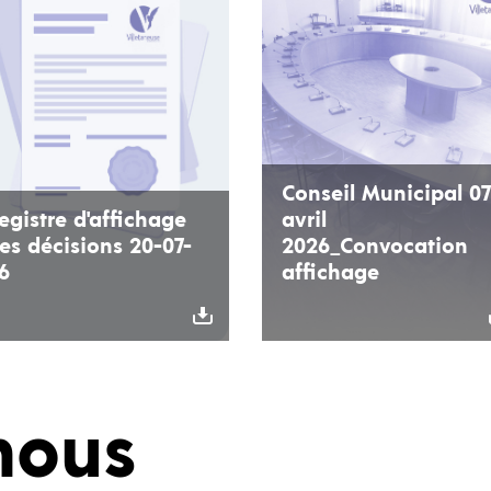
Conseil Municipal 07
egistre d'affichage
avril
es décisions 20-07-
2026_Convocation
6
affichage
nous