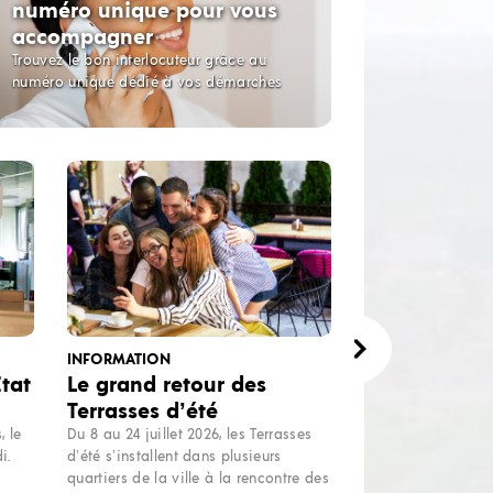
numéro unique pour vous
accompagner
Trouvez le bon interlocuteur grâce au
numéro unique dédié à vos démarches
INFORMATION
tat
Le grand retour des
Terrasses d’été
, le
Du 8 au 24 juillet 2026, les Terrasses
i.
d’été s’installent dans plusieurs
quartiers de la ville à la rencontre des