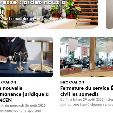
resse : aidez-nous à
ir
on sur l'accueil des services municipaux
ORMATION
INFORMATION
 nouvelle
Fermeture du service É
manence juridique à
civil les samedis
 MCEN
Du 4 juillet au 29 août 2026 inclus
service sera fermé chaque samed
rtir du mercredi 26 août 2026,
permanence juridique sera