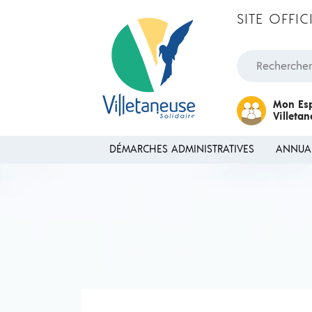
Passer au contenu
SITE OFFI
Rechercher une
Mon Es
Villeta
DÉMARCHES ADMINISTRATIVES
ANNUA