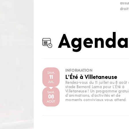
assu
droit
Agenda
INFORMATION
SAM.
11
L’Été à Villetaneuse
JUIL.
Rendez-vous du 11 juillet au 8 août
stade Bernard Lama pour L’Été à
Villetaneuse ! Un programme gratui
SAM.
08
d’animations, d’activités et de
moments conviviaux vous attend.
AOÛT