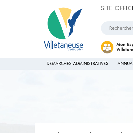
Passer au contenu
SITE OFFI
Rechercher une
Mon Es
Villeta
DÉMARCHES ADMINISTRATIVES
ANNUA