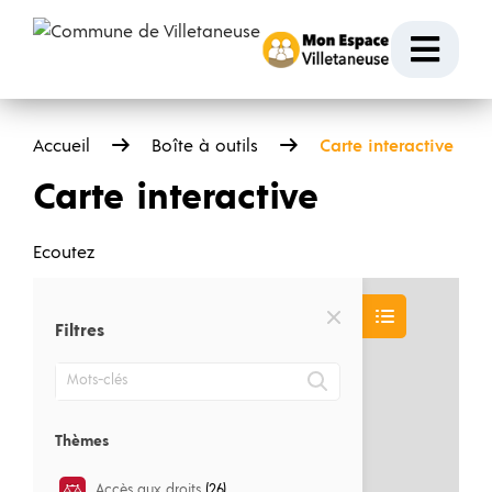
Passer au contenu
Ouvr
Accueil
Boîte à outils
Carte interactive
Carte interactive
Ecoutez
Filtres
Mots-clés
Thèmes
Accès aux droits
(26)