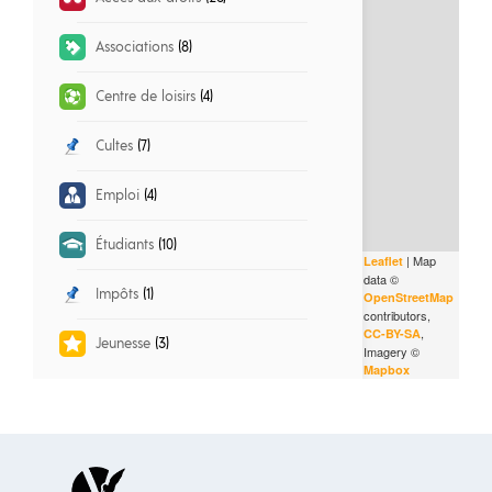
Associations
(8)
Centre de loisirs
(4)
Cultes
(7)
Emploi
(4)
Étudiants
(10)
| Map
Leaflet
data ©
Impôts
(1)
OpenStreetMap
contributors,
,
CC-BY-SA
Jeunesse
(3)
Imagery ©
Mapbox
Logement
(17)
Petite enfance
(3)