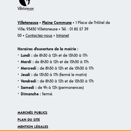
Santé
(19)
Scolarité
(20)
Villetaneuse
•
Plaine Commune
• 1 Place de l'Hôtel de
Services en mairie
(7)
Ville, 93430 Villetaneuse • Tél. : 01 85 57 39
00 •
Contactez-nous
•
Intranet
Services municipaux
(13)
Horaires d'ouverture de la mairie :
Services publics
(22)
·
Lundi :
de 8h30 à 12h et de 13h30 à 17h
·
Mardi :
de 8h30 à 12h et de 13h30 à 17h
Solidarité
(6)
·
Mercredi :
de 8h30 à 12h et de 13h30 à 17h
·
Jeudi :
de 13h30 à 17h (fermé le matin)
Sport
(8)
·
Vendredi :
de 8h30 à 12h et de 13h30 à 17h
·
Samedi :
de 9h à 12h (permanences)
Violences faites aux femmes
(7)
·​
Dimanche :
fermé.
MARCHÉS PUBLICS
PLAN DU SITE
MENTION LÉGALES