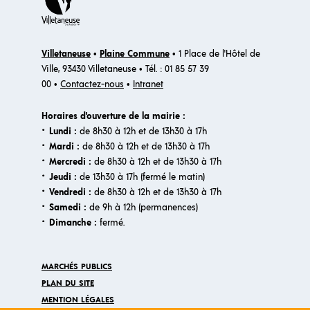
Santé
(19)
Scolarité
(20)
Villetaneuse
•
Plaine Commune
• 1 Place de l'Hôtel de
Services en mairie
(7)
Ville, 93430 Villetaneuse • Tél. : 01 85 57 39
00 •
Contactez-nous
•
Intranet
Services municipaux
(13)
Horaires d'ouverture de la mairie :
Services publics
(22)
·
Lundi :
de 8h30 à 12h et de 13h30 à 17h
·
Mardi :
de 8h30 à 12h et de 13h30 à 17h
Solidarité
(6)
·
Mercredi :
de 8h30 à 12h et de 13h30 à 17h
·
Jeudi :
de 13h30 à 17h (fermé le matin)
Sport
(8)
·
Vendredi :
de 8h30 à 12h et de 13h30 à 17h
·
Samedi :
de 9h à 12h (permanences)
Violences faites aux femmes
(7)
·​
Dimanche :
fermé.
MARCHÉS PUBLICS
PLAN DU SITE
MENTION LÉGALES