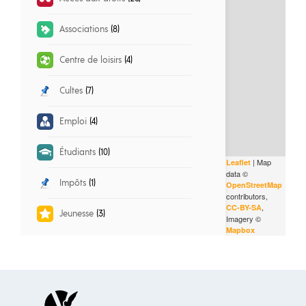
Associations
(8)
Centre de loisirs
(4)
Cultes
(7)
Emploi
(4)
Étudiants
(10)
| Map
Leaflet
data ©
Impôts
(1)
OpenStreetMap
contributors,
,
CC-BY-SA
Jeunesse
(3)
Imagery ©
Mapbox
Logement
(17)
Petite enfance
(3)