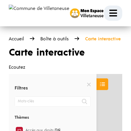
Passer au contenu
Ouvr
Accueil
Boîte à outils
Carte interactive
Carte interactive
Ecoutez
Filtres
Mots-clés
Thèmes
Accès aux droits
(26)